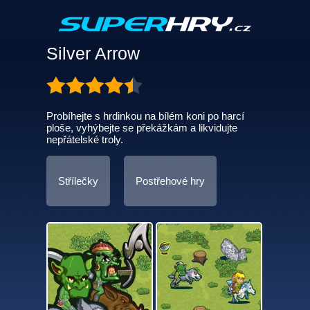
Silver Arrow
Probíhejte s hrdinkou na bílém koni po harcí
ploše, vyhýbejte se překážkám a likvidujte
nepřátelské troly.
Střílečky
Postřehové hry