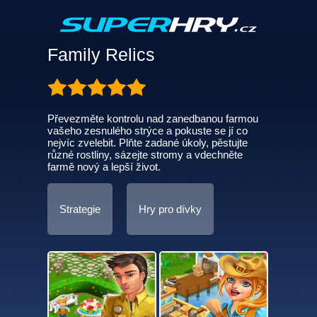
Family Relics
Převezměte kontrolu nad zanedbanou farmou
vašeho zesnulého strýce a pokuste se jí co
nejvíc zvelebit. Plňte zadané úkoly, pěstujte
různé rostliny, sázejte stromy a vdechněte
farmě nový a lepší život.
Strategie
Hry pro dívky