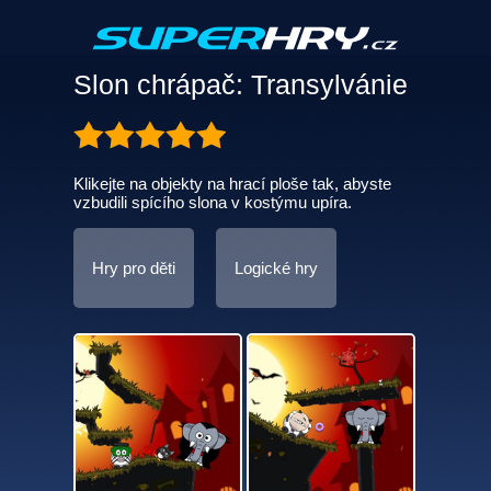
Slon chrápač: Transylvánie
Klikejte na objekty na hrací ploše tak, abyste
vzbudili spícího slona v kostýmu upíra.
Hry pro děti
Logické hry