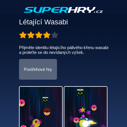
Létající Wasabi
Přijměte identitu létajícího pálivého křenu wasabi
a proleťte se do nevídaných výšek.
Postřehové hry