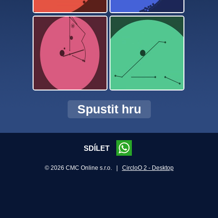
Spustit hru
SDÍLET
© 2026 CMC Online s.r.o. |
CircloO 2 - Desktop