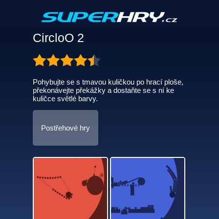
CircloO 2
Pohybujte se s tmavou kuličkou po hrací ploše,
překonávejte překážky a dostaňte se s ní ke
kuličce světlé barvy.
Postřehové hry