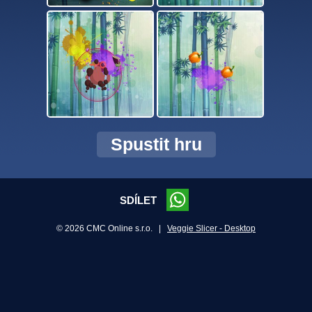
Spustit hru
SDÍLET
© 2026 CMC Online s.r.o. |
Veggie Slicer - Desktop