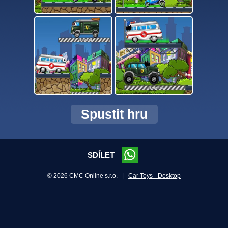
Spustit hru
SDÍLET
© 2026 CMC Online s.r.o. |
Car Toys - Desktop