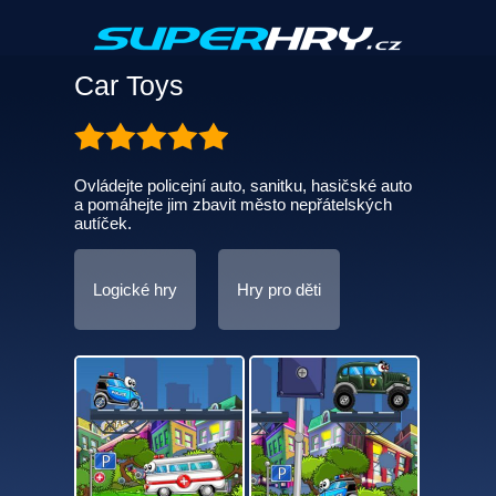
Car Toys
Ovládejte policejní auto, sanitku, hasičské auto
a pomáhejte jim zbavit město nepřátelských
autíček.
Logické hry
Hry pro děti